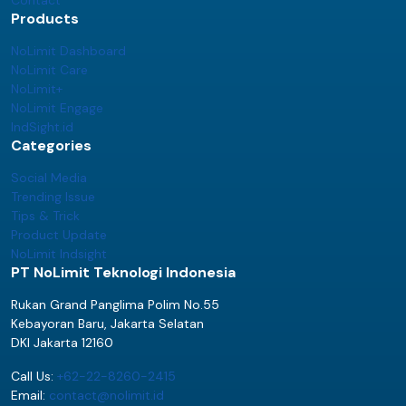
Products
NoLimit Dashboard
NoLimit Care
NoLimit+
NoLimit Engage
IndSight.id
Categories
Social Media
Trending Issue
Tips & Trick
Product Update
NoLimit Indsight
PT NoLimit Teknologi Indonesia
Rukan Grand Panglima Polim No.55
Kebayoran Baru, Jakarta Selatan
DKI Jakarta 12160
Call Us:
+62-22-8260-2415
Email:
contact@nolimit.id