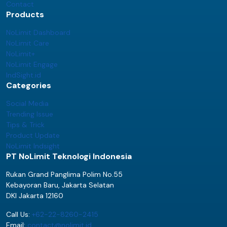
Contact
Products
NoLimit Dashboard
NoLimit Care
NoLimit+
NoLimit Engage
IndSight.id
Categories
Social Media
Trending Issue
Tips & Trick
Product Update
NoLimit Indsight
PT NoLimit Teknologi Indonesia
Rukan Grand Panglima Polim No.55
Kebayoran Baru, Jakarta Selatan
DKI Jakarta 12160
Call Us:
+62-22-8260-2415
Email:
contact@nolimit.id