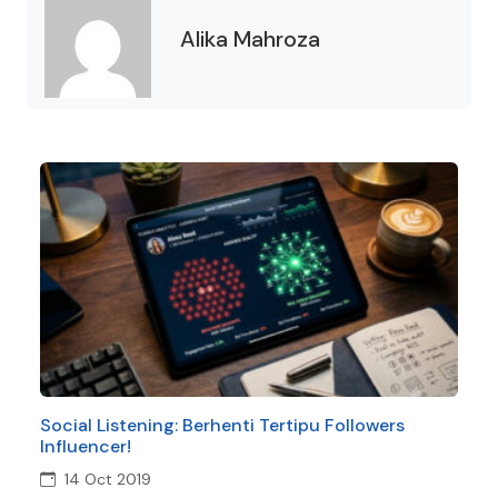
Alika Mahroza
Social Listening: Berhenti Tertipu Followers
Jan
Influencer!
dan
14 Oct 2019