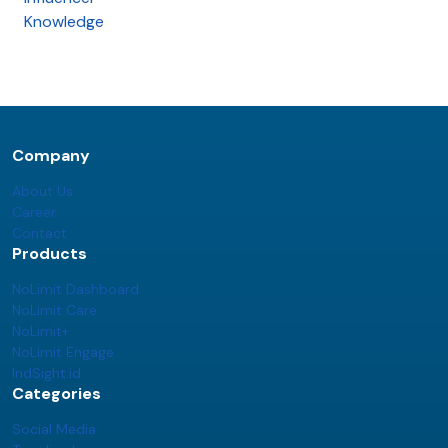
Knowledge
Company
About Us
Career
Contact
Products
NoLimit Dashboard
NoLimit Care
NoLimit+
NoLimit Engage
IndSight.id
Categories
Social Media