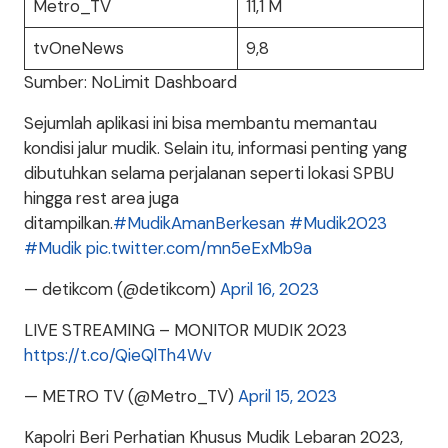
Metro_TV
11,1 M
tvOneNews
9,8
Sumber: NoLimit Dashboard
Sejumlah aplikasi ini bisa membantu memantau
kondisi jalur mudik. Selain itu, informasi penting yang
dibutuhkan selama perjalanan seperti lokasi SPBU
hingga rest area juga
ditampilkan.
#MudikAmanBerkesan
#Mudik2023
#Mudik
pic.twitter.com/mn5eExMb9a
— detikcom (@detikcom)
April 16, 2023
LIVE STREAMING – MONITOR MUDIK 2023
https://t.co/QieQlTh4Wv
— METRO TV (@Metro_TV)
April 15, 2023
Kapolri Beri Perhatian Khusus Mudik Lebaran 2023,