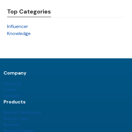
Top Categories
Influencer
Knowledge
Company
About Us
Career
Contact
Products
NoLimit Dashboard
NoLimit Care
NoLimit+
NoLimit Engage