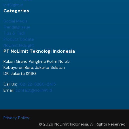
IndSight.id
Categories
Social Media
Trending Issue
Tips & Trick
Product Update
NoLimit Indsight
PT NoLimit Teknologi Indonesia
Rukan Grand Panglima Polim No.55
Kebayoran Baru, Jakarta Selatan
DKI Jakarta 12160
Call Us:
+62-22-8260-2415
Email:
contact@nolimit.id
Privacy Policy
© 2026 NoLimit Indonesia. All Rights Reserved