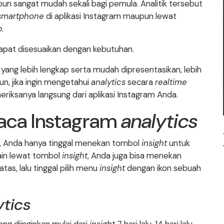
un sangat mudah sekali bagi pemula. Analitik tersebut
smartphone
di aplikasi Instagram maupun lewat
p
.
apat disesuaikan dengan kebutuhan.
yang lebih lengkap serta mudah dipresentasikan, lebih
, jika ingin mengetahui
analytics
secara
realtime
riksanya langsung dari aplikasi Instagram Anda.
ca Instagram
analytics
, Anda hanya tinggal menekan tombol
insight
untuk
lain lewat tombol
insight
, Anda juga bisa menekan
tas, lalu tinggal pilih menu
insight
dengan ikon sebuah
ytics