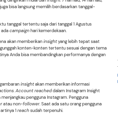
ng diinginkan mulai dari
insight
7 hari lalu, 14 hari lalu,
da juga bisa langsung memilih berdasarkan tanggal-
ktu tanggal tertentu saja dari tanggal 1 Agustus
t ada
campaign
hari kemerdekaan.
arena akan memberikan
insight
yang lebih tepat saat
gunggah konten-konten tertentu sesuai dengan tema
ntinya Anda bisa membandingkan performanya dengan
 gambaran
insight
akan memberikan informasi
actions
.
Account reached
dalam Instagram Insight
a menjangkau pengguna Instagram. Pengguna
er
atau non-
follower
. Saat ada satu orang pengguna
artinya 1
reach
sudah terpenuhi.