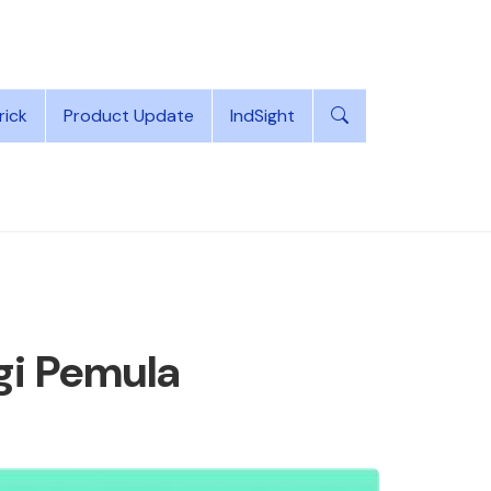
rick
Product Update
IndSight
gi Pemula