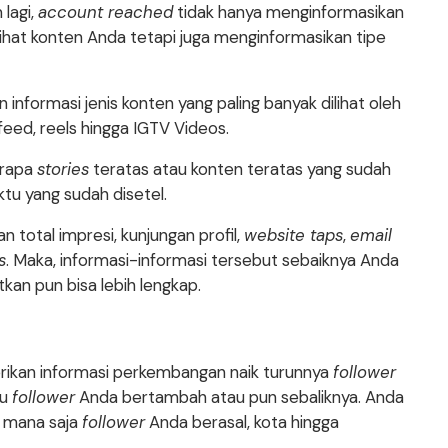
 lagi,
account reached
tidak hanya menginformasikan
hat konten Anda tetapi juga menginformasikan tipe
nformasi jenis konten yang paling banyak dilihat oleh
 feed, reels hingga IGTV Videos.
erapa
stories
teratas atau konten teratas yang sudah
ktu yang sudah disetel.
n total impresi, kunjungan profil,
website taps
,
email
s
. Maka, informasi-informasi tersebut sebaiknya Anda
an pun bisa lebih lengkap.
ikan informasi perkembangan naik turunnya
follower
tu
follower
Anda bertambah atau pun sebaliknya. Anda
i mana saja
follower
Anda berasal, kota hingga