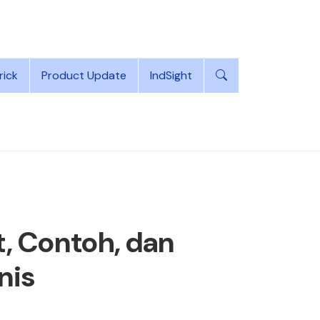
rick
Product Update
IndSight
t, Contoh, dan
nis