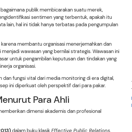
i bagaimana publik membicarakan suatu merek,
mengidentifikasi sentimen yang terbentuk, apakah itu
kata lain, hal ini tidak hanya terbatas pada pengumpulan
usial karena membantu organisasi menerjemahkan dan
i menjadi wawasan yang bernilai strategis. Wawasan ini
asar untuk pengambilan keputusan dan tindakan yang
nerja organisasi.
an fungsi vital dari media monitoring di era digital,
p ini diperkuat oleh perspektif dari para pakar.
enurut Para Ahli
 memberikan dimensi akademis dan profesional
2013)
dalam buku klasik
Effective Public Relations
,