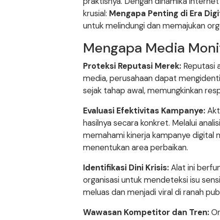
praktisnya. Dengan dinamika interne
krusial:
Mengapa Penting di Era Digi
untuk melindungi dan memajukan organ
Mengapa Media Monito
Proteksi Reputasi Merek:
Reputasi 
media, perusahaan dapat mengidentif
sejak tahap awal, memungkinkan respo
Evaluasi Efektivitas Kampanye:
Akt
hasilnya secara konkret. Melalui anal
memahami kinerja kampanye digital m
menentukan area perbaikan.
Identifikasi Dini Krisis:
Alat ini berf
organisasi untuk mendeteksi isu sensi
meluas dan menjadi viral di ranah publ
Wawasan Kompetitor dan Tren:
Or