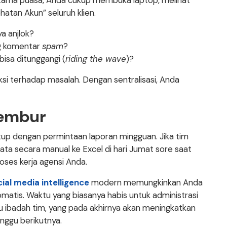
ertama puasa, Anda cukup membuka laptop, melihat
atan Akun” seluruh klien.
a anjlok?
g komentar
spam
?
bisa ditunggangi (
riding the wave
)?
ksi terhadap masalah. Dengan sentralisasi, Anda
Lembur
up dengan permintaan laporan mingguan. Jika tim
ata secara manual ke Excel di hari Jumat sore saat
oses kerja agensi Anda.
ial media intelligence
modern memungkinkan Anda
matis. Waktu yang biasanya habis untuk administrasi
tau ibadah tim, yang pada akhirnya akan meningkatkan
nggu berikutnya.