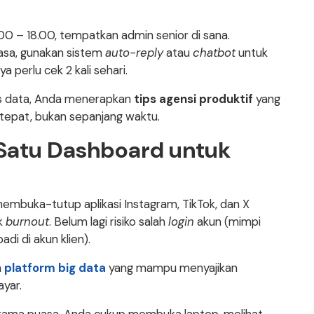
6.00 – 18.00, tempatkan admin senior di sana.
uasa, gunakan sistem
auto-reply
atau
chatbot
untuk
 perlu cek 2 kali sehari.
is data, Anda menerapkan
tips agensi produktif
yang
 tepat, bukan sepanjang waktu.
s: Satu Dashboard untuk
embuka-tutup aplikasi Instagram, TikTok, dan X
uk
burnout
. Belum lagi risiko salah
login
akun (mimpi
di di akun klien).
n
platform big data
yang mampu menyajikan
ayar.