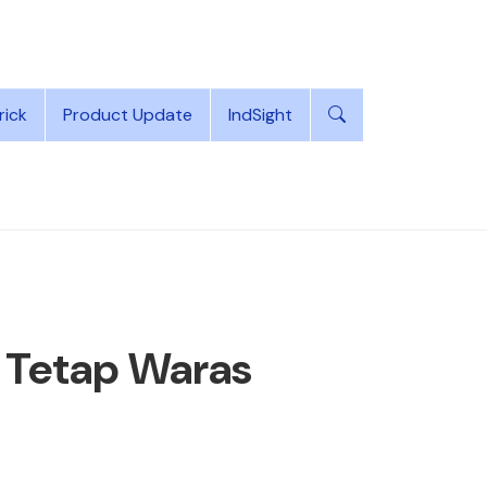
rick
Product Update
IndSight
 Tetap Waras