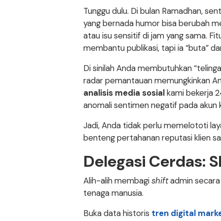
Tunggu dulu. Di bulan Ramadhan, sent
yang bernada humor bisa berubah men
atau isu sensitif di jam yang sama. Fit
membantu publikasi, tapi ia “buta” da
Di sinilah Anda membutuhkan “telinga
radar pemantauan memungkinkan And
analisis media sosial
kami bekerja 2
anomali sentimen negatif pada akun 
Jadi, Anda tidak perlu memelototi la
benteng pertahanan reputasi klien s
Delegasi Cerdas: S
Alih-alih membagi
shift
admin secara r
tenaga manusia.
Buka data historis
tren digital mark