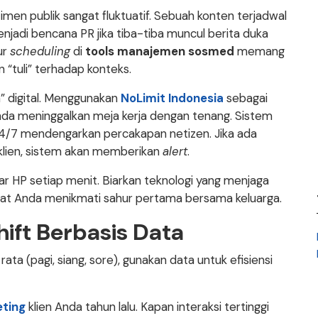
imen publik sangat fluktuatif. Sebuah konten terjadwal
jadi bencana PR jika tiba-tiba muncul berita duka
ur
scheduling
di
tools manajemen sosmed
memang
n “tuli” terhadap konteks.
” digital. Menggunakan
NoLimit Indonesia
sebagai
a meninggalkan meja kerja dengan tenang. Sistem
4/7 mendengarkan percakapan netizen. Jika ada
klien, sistem akan memberikan
alert
.
yar HP setiap menit. Biarkan teknologi yang menjaga
aat Anda menikmati sahur pertama bersama keluarga.
hift Berbasis Data
ata (pagi, siang, sore), gunakan data untuk efisiensi
eting
klien Anda tahun lalu. Kapan interaksi tertinggi