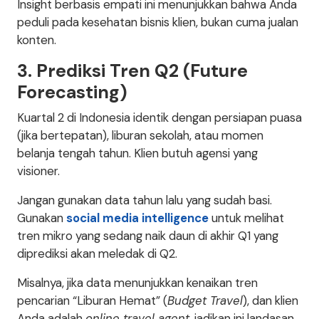
Insight berbasis empati ini menunjukkan bahwa Anda
peduli pada kesehatan bisnis klien, bukan cuma jualan
konten.
3. Prediksi Tren Q2 (Future
Forecasting)
Kuartal 2 di Indonesia identik dengan persiapan puasa
(jika bertepatan), liburan sekolah, atau momen
belanja tengah tahun. Klien butuh agensi yang
visioner.
Jangan gunakan data tahun lalu yang sudah basi.
Gunakan
social media intelligence
untuk melihat
tren mikro yang sedang naik daun di akhir Q1 yang
diprediksi akan meledak di Q2.
Misalnya, jika data menunjukkan kenaikan tren
pencarian “Liburan Hemat” (
Budget Travel
), dan klien
Anda adalah
online travel agent
, jadikan ini landasan