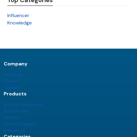
Influencer
Knowledge
Company
About Us
Career
Contact
Products
NoLimit Dashboard
NoLimit Care
NoLimit+
NoLimit Engage
IndSight.id
Categories