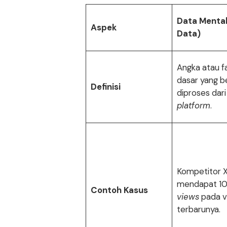
Data Menta
Aspek
Data)
Angka atau f
dasar yang b
Definisi
diproses dari
platform
.
Kompetitor 
mendapat 1
Contoh Kasus
views
pada v
terbarunya.