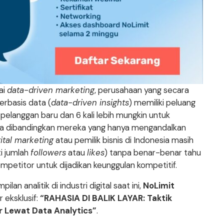
ai
data-driven marketing
, perusahaan yang secara
rbasis data (
data-driven insights
) memiliki peluang
i pelanggan baru dan 6 kali lebih mungkin untuk
a dibandingkan mereka yang hanya mengandalkan
gital marketing
atau pemilik bisnis di Indonesia masih
i jumlah
followers
atau
likes
) tanpa benar-benar tahu
petitor untuk dijadikan keunggulan kompetitif.
n analitik di industri digital saat ini,
NoLimit
 eksklusif:
“RAHASIA DI BALIK LAYAR: Taktik
r Lewat Data Analytics”
.