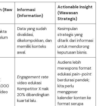
Actionable Insight
h (Raw
Informasi
(Wawasan
(Information)
Strategis)
Data yang sudah
Kesimpulan
akta
divalidasi,
strategis yang
elum
dikelompokkan, dan
ditarik dari informasi
memiliki konteks
untuk mendorong
awal.
keputusan bisnis.
Audiens lebih
merespons format
edukasi
pain-point
Engagement rate
X
berdurasi pendek;
video edukasi
0.000
kita perlu
Kompetitor X naik
ideo
menggeser
20% dibandingkan
kalender konten ke
kuartal lalu.
format serupa