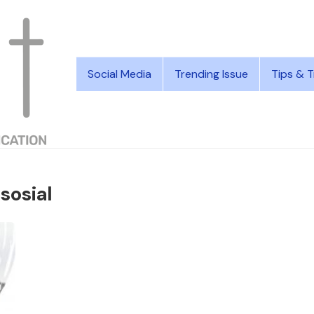
Social Media
Trending Issue
Tips & T
sosial