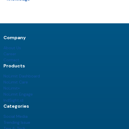
Company
About Us
Career
Contact
Products
NoLimit Dashboard
NoLimit Care
NoLimit+
NoLimit Engage
IndSight.id
Categories
Social Media
Trending Issue
Tips & Trick