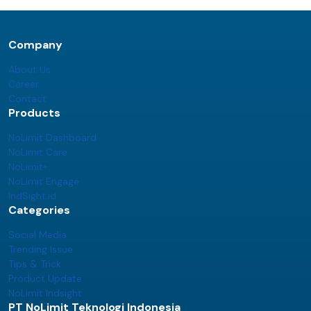
Company
About Us
Career
Contact
Products
NoLimit Dashboard
NoLimit Care
NoLimit+
NoLimit Engage
IndSight.id
Categories
Social Media
Trending Issue
Tips & Trick
Product Update
NoLimit Indsight
PT NoLimit Teknologi Indonesia