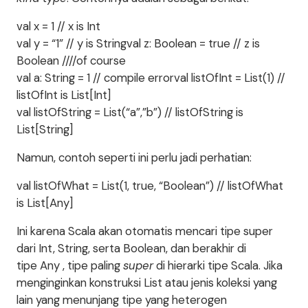
val x = 1 // x is Int
val y = “1” // y is Stringval z: Boolean = true // z is
Boolean ////of course
val a: String = 1 // compile errorval listOfInt = List(1) //
listOfInt is List[Int]
val listOfString = List(“a”,”b”) // listOfString is
List[String]
Namun, contoh seperti ini perlu jadi perhatian:
val listOfWhat = List(1, true, “Boolean”) // listOfWhat
is List[Any]
Ini karena Scala akan otomatis mencari tipe super
dari Int, String, serta Boolean, dan berakhir di
tipe Any , tipe paling
super
di hierarki tipe Scala. Jika
menginginkan konstruksi List atau jenis koleksi yang
lain yang menunjang tipe yang heterogen