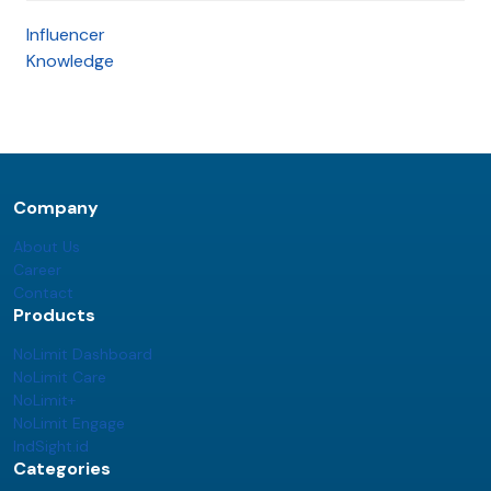
Influencer
Knowledge
Company
About Us
Career
Contact
Products
NoLimit Dashboard
NoLimit Care
NoLimit+
NoLimit Engage
IndSight.id
Categories