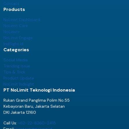
Contact
Products
NoLimit Dashboard
NoLimit Care
NoLimit+
NoLimit Engage
IndSight.id
Categories
Social Media
Trending Issue
Tips & Trick
Product Update
NoLimit Indsight
PT NoLimit Teknologi Indonesia
Rukan Grand Panglima Polim No.55
Kebayoran Baru, Jakarta Selatan
DKI Jakarta 12160
Call Us:
+62-22-8260-2415
Email:
contact@nolimit.id