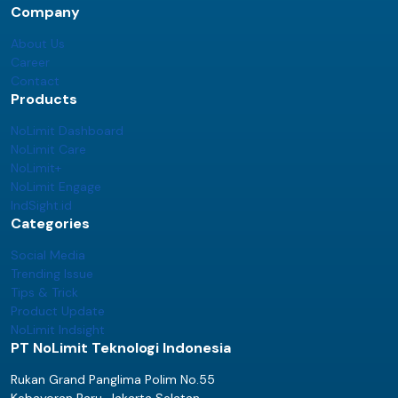
Company
About Us
Career
Contact
Products
NoLimit Dashboard
NoLimit Care
NoLimit+
NoLimit Engage
IndSight.id
Categories
Social Media
Trending Issue
Tips & Trick
Product Update
NoLimit Indsight
PT NoLimit Teknologi Indonesia
Rukan Grand Panglima Polim No.55