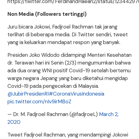
https://twitter.com/FerdinandHaean2/status/12344
Non Media (Followers tertinggi)
Juru bicara Jokowi, Fadjroel Rachman tak jarang
terlihat di beberapa media. Di Twitter sendiri, tweet
yang ia keluarkan mendapat respon yang banyak.
Presiden Joko Widodo didampingi Menteri Kesehatan
dr. Terawan hari ini Senin (2/3) mengumumkan bahwa
ada dua orang WNI positif Covid-19 setelah bertemu
warga negara Jepang yang baru diketahui mengidap
Covid-19 pada pengecekan di Malaysia.
@JubirPresidenRI
#CoronaVirusIndonesia
pic.twitter.com/nIv9irMBoZ
— Dr. M. Fadjroel Rachman (@fadjroeL)
March 2,
2020
Tweet Fadjroel Rachman, yang mendampingi Jokowi