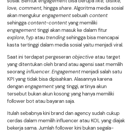
sosial. Bentuk
engagement
bisa berupa
like, dislike,
love, comment,
hingga
share
. Algoritma media sosial
akan mengukur
engagement
sebuah
content
sehingga
content-content
yang memiliki
engagement
tinggi akan masuk ke dalam fitur
explore
, fyp atau
trending
sehingga bisa mencapai
kasta tertinggi dalam media sosial yaitu menjadi viral.
Saat ini terdapat pergeseran
objective
atau target
yang ditentukan oleh brand atau agensi saat memilih
seorang
influencer
.
Engagement
menjadi salah satu
KPI yang tidak bisa dipisahkan. Alasannya karena
dengan
engagement
yang tinggi, artinya akun
tersebut bukan akun kosong yang hanya memiliki
follower bot atau bayaran saja.
Itulah sebabnya kini brand dan agency sudah cukup
cerdas dalam memilih influencer atau KOL yang diajak
bekerja sama. Jumlah follower kini bukan segala-