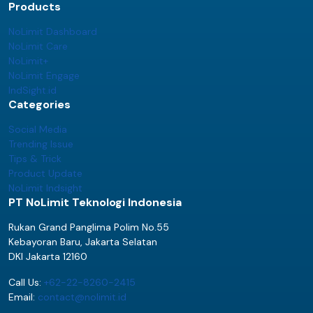
Products
NoLimit Dashboard
NoLimit Care
NoLimit+
NoLimit Engage
IndSight.id
Categories
Social Media
Trending Issue
Tips & Trick
Product Update
NoLimit Indsight
PT NoLimit Teknologi Indonesia
Rukan Grand Panglima Polim No.55
Kebayoran Baru, Jakarta Selatan
DKI Jakarta 12160
Call Us:
+62-22-8260-2415
Email:
contact@nolimit.id