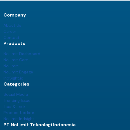
Company
About Us
Career
Contact
Products
NoLimit Dashboard
NoLimit Care
NoLimit+
NoLimit Engage
IndSight.id
Categories
Social Media
Trending Issue
Tips & Trick
Product Update
NoLimit Indsight
PT NoLimit Teknologi Indonesia