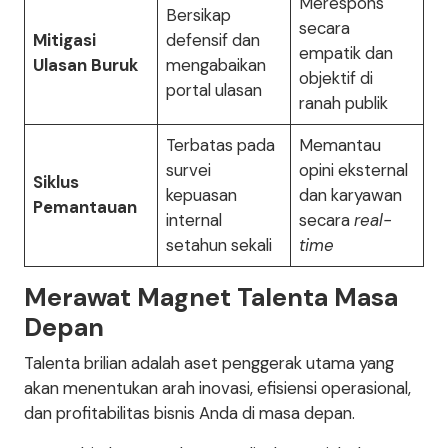
Merespons
Bersikap
secara
Mitigasi
defensif dan
empatik dan
Ulasan Buruk
mengabaikan
objektif di
portal ulasan
ranah publik
Terbatas pada
Memantau
survei
opini eksternal
Siklus
kepuasan
dan karyawan
Pemantauan
internal
secara
real-
setahun sekali
time
Merawat Magnet Talenta Masa
Depan
Talenta brilian adalah aset penggerak utama yang
akan menentukan arah inovasi, efisiensi operasional,
dan profitabilitas bisnis Anda di masa depan.