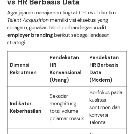
vs HR Berbasis Data
Agar jajaran manajemen tingkat C-Level dan tim
Talent Acquisition
memiliki visi eksekusi yang
seragam, gunakan tabel perbandingan
audit
employer branding
berikut sebagai landasan
strategi:
Pendekatan
Pendekatan
Dimensi
HR
HR Berbasis
Rekrutmen
Konvensional
Data
(Usang)
(Modern)
Berfokus pada
Sekadar
kualitas
Indikator
menghitung
sentimen dan
Keberhasilan
total volume
konversi
pelamar masuk
talenta