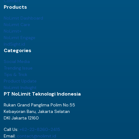
Contact
Products
NoLimit Dashboard
NoLimit Care
NoLimit+
NoLimit Engage
IndSight.id
Categories
Social Media
Trending Issue
Tips & Trick
Product Update
NoLimit Indsight
PT NoLimit Teknologi Indonesia
Rukan Grand Panglima Polim No.55
Kebayoran Baru, Jakarta Selatan
DKI Jakarta 12160
Call Us:
+62-22-8260-2415
Email:
contact@nolimit.id