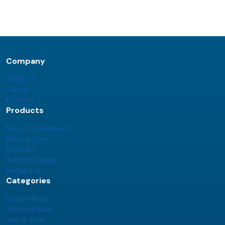
Company
About Us
Career
Contact
Products
NoLimit Dashboard
NoLimit Care
NoLimit+
NoLimit Engage
IndSight.id
Categories
Social Media
Trending Issue
Tips & Trick