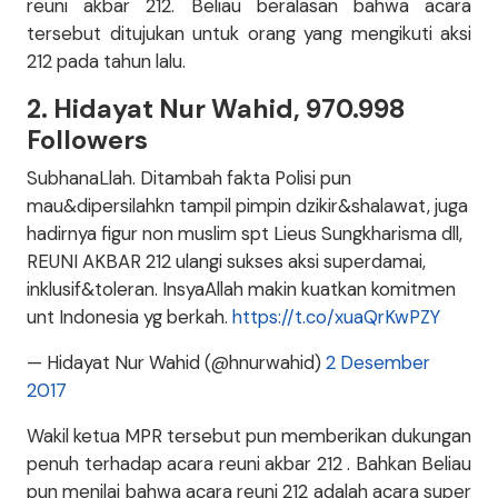
reuni akbar 212. Beliau beralasan bahwa acara
tersebut ditujukan untuk orang yang mengikuti aksi
212 pada tahun lalu.
2. Hidayat Nur Wahid, 970.998
Followers
SubhanaLlah. Ditambah fakta Polisi pun
mau&dipersilahkn tampil pimpin dzikir&shalawat, juga
hadirnya figur non muslim spt Lieus Sungkharisma dll,
REUNI AKBAR 212 ulangi sukses aksi superdamai,
inklusif&toleran. InsyaAllah makin kuatkan komitmen
unt Indonesia yg berkah.
https://t.co/xuaQrKwPZY
— Hidayat Nur Wahid (@hnurwahid)
2 Desember
2017
Wakil ketua MPR tersebut pun memberikan dukungan
penuh terhadap acara reuni akbar 212 . Bahkan Beliau
pun menilai bahwa acara reuni 212 adalah acara super