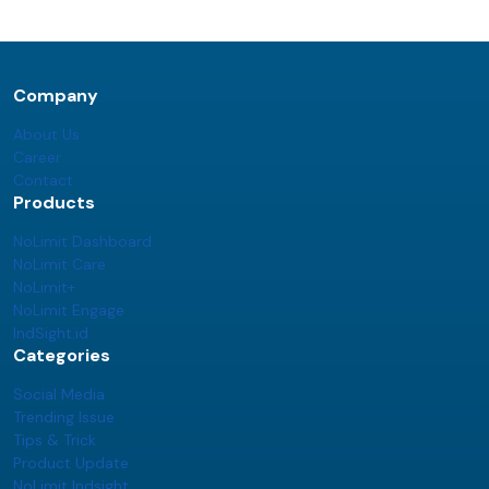
Company
About Us
Career
Contact
Products
NoLimit Dashboard
NoLimit Care
NoLimit+
NoLimit Engage
IndSight.id
Categories
Social Media
Trending Issue
Tips & Trick
Product Update
NoLimit Indsight