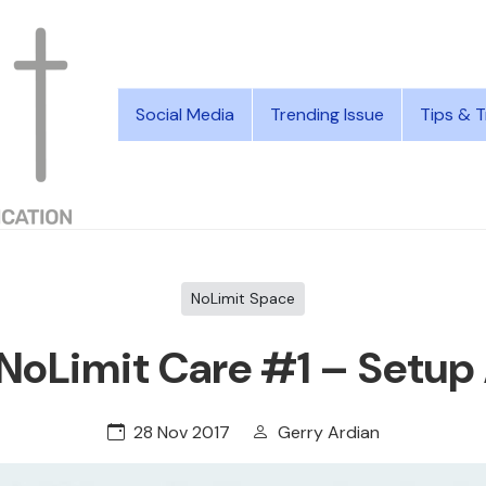
Social Media
Trending Issue
Tips & T
NoLimit Space
 NoLimit Care #1 – Setu
28 Nov 2017
Gerry Ardian