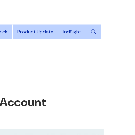
rick
Product Update
IndSight
p Account