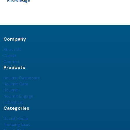
Knowledge
Company
About Us
Career
Contact
Products
NoLimit Dashboard
NoLimit Care
NoLimit+
NoLimit Engage
IndSight.id
Categories
Social Media
Trending Issue