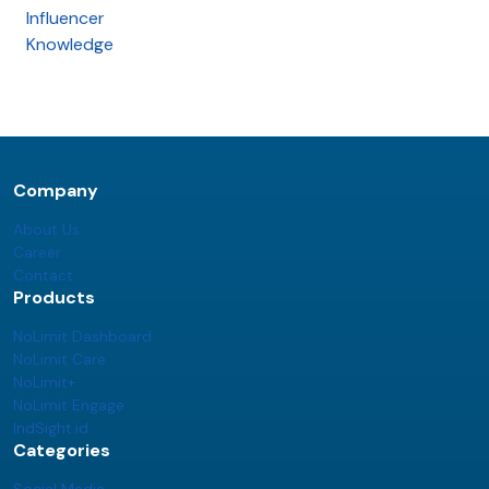
Influencer
Knowledge
Company
About Us
Career
Contact
Products
NoLimit Dashboard
NoLimit Care
NoLimit+
NoLimit Engage
IndSight.id
Categories
Social Media