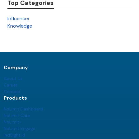
Top Categories
Influencer
Knowledge
Company
About Us
Career
Contact
Products
NoLimit Dashboard
NoLimit Care
NoLimit+
NoLimit Engage
IndSight.id