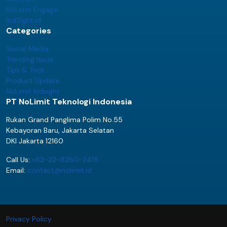
NoLimit Engage
IndSight.id
Categories
Social Media
Trending Issue
Tips & Trick
Product Update
NoLimit Indsight
PT NoLimit Teknologi Indonesia
Rukan Grand Panglima Polim No.55
Kebayoran Baru, Jakarta Selatan
DKI Jakarta 12160
Call Us:
+62-22-8260-2415
Email:
contact@nolimit.id
Privacy Policy