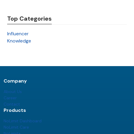
Top Categories
Influencer
Knowledge
Company
About Us
Career
Contact
Products
NoLimit Dashboard
NoLimit Care
NoLimit+