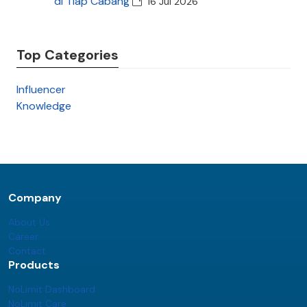
di Tiap Cabang
16 Jul 2026
Top Categories
Influencer
Knowledge
Company
About Us
Career
Contact
Products
NoLimit Dashboard
NoLimit Care