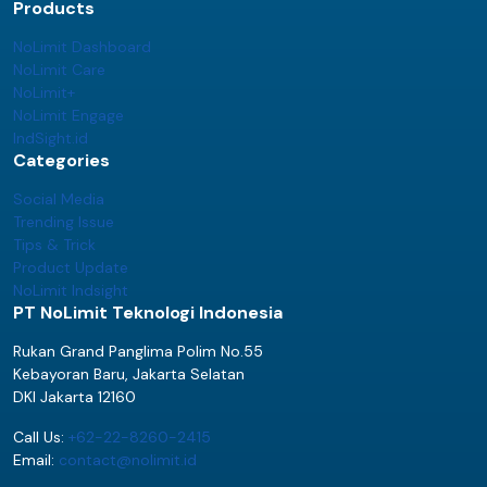
Products
NoLimit Dashboard
NoLimit Care
NoLimit+
NoLimit Engage
IndSight.id
Categories
Social Media
Trending Issue
Tips & Trick
Product Update
NoLimit Indsight
PT NoLimit Teknologi Indonesia
Rukan Grand Panglima Polim No.55
Kebayoran Baru, Jakarta Selatan
DKI Jakarta 12160
Call Us:
+62-22-8260-2415
Email:
contact@nolimit.id