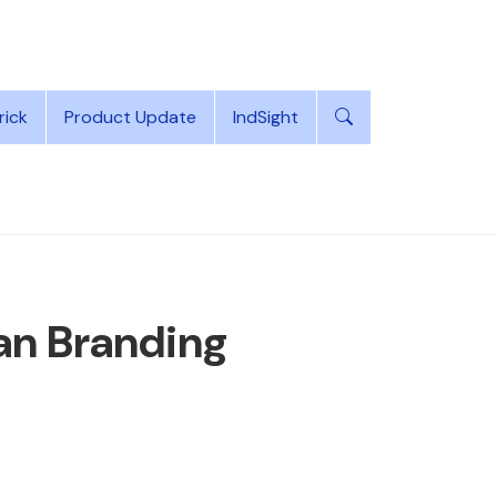
rick
Product Update
IndSight
an Branding