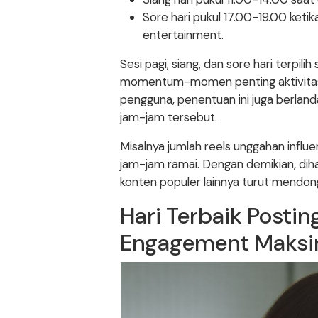
Sore hari pukul 17.00-19.00 ketik
entertainment.
Sesi pagi, siang, dan sore hari terpi
momentum-momen penting aktivitas har
pengguna, penentuan ini juga berlanda
jam-jam tersebut.
Misalnya jumlah reels unggahan influen
jam-jam ramai. Dengan demikian, di
konten populer lainnya turut mendong
Hari Terbaik Postin
Engagement Maksi