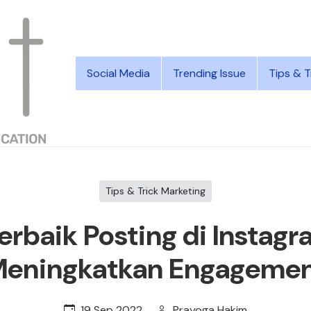
Social Media
Trending Issue
Tips & T
Tips & Trick Marketing
rbaik Posting di Instag
eningkatkan Engageme
19 Sep 2022
Prayoga Hakim