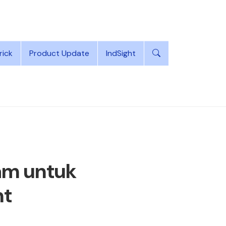
rick
Product Update
IndSight
ram untuk
nt