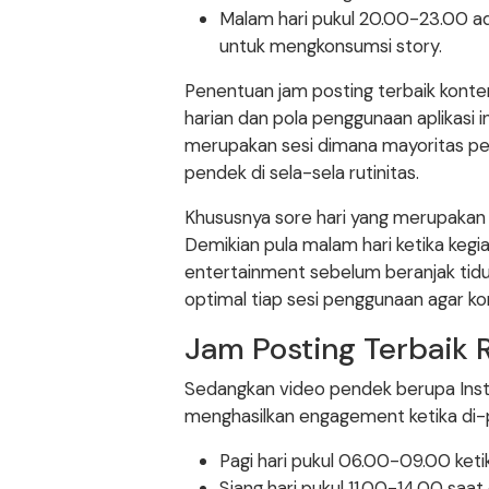
Malam hari pukul 20.00-23.00 ad
untuk mengkonsumsi story.
Penentuan jam posting terbaik konten
harian dan pola penggunaan aplikasi i
merupakan sesi dimana mayoritas p
pendek di sela-sela rutinitas.
Khususnya sore hari yang merupakan w
Demikian pula malam hari ketika kegi
entertainment sebelum beranjak tidu
optimal tiap sesi penggunaan agar 
Jam Posting Terbaik 
Sedangkan video pendek berupa Insta
menghasilkan engagement ketika di-
Pagi hari pukul 06.00-09.00 ket
Siang hari pukul 11.00-14.00 saat