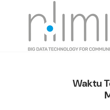
Waktu Te
M