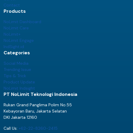
Contact
Products
NoLimit Dashboard
NoLimit Care
NoLimit+
NoLimit Engage
IndSight.id
Categories
Social Media
Trending Issue
Tips & Trick
Product Update
NoLimit Indsight
PT NoLimit Teknologi Indonesia
Rukan Grand Panglima Polim No.55
Kebayoran Baru, Jakarta Selatan
DKI Jakarta 12160
Call Us:
+62-22-8260-2415