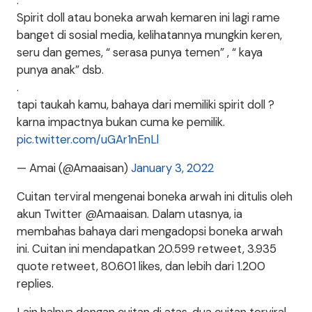
.
Spirit doll atau boneka arwah kemaren ini lagi rame
banget di sosial media, kelihatannya mungkin keren,
seru dan gemes, “ serasa punya temen” , “ kaya
punya anak” dsb.
.
tapi taukah kamu, bahaya dari memiliki spirit doll ?
karna impactnya bukan cuma ke pemilik.
pic.twitter.com/uGAr1nEnLl
— Amai (@Amaaisan)
January 3, 2022
Cuitan terviral mengenai boneka arwah ini ditulis oleh
akun Twitter @Amaaisan. Dalam utasnya, ia
membahas bahaya dari mengadopsi boneka arwah
ini. Cuitan ini mendapatkan 20.599 retweet, 3.935
quote retweet, 80.601 likes, dan lebih dari 1.200
replies.