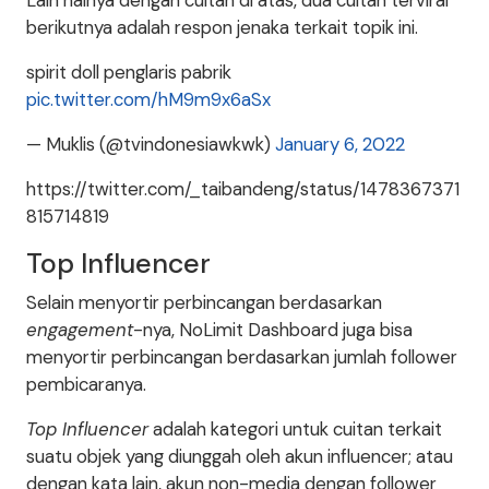
Lain halnya dengan cuitan di atas, dua cuitan terviral
berikutnya adalah respon jenaka terkait topik ini.
spirit doll penglaris pabrik
pic.twitter.com/hM9m9x6aSx
— Muklis (@tvindonesiawkwk)
January 6, 2022
https://twitter.com/_taibandeng/status/1478367371
815714819
Top Influencer
Selain menyortir perbincangan berdasarkan
engagement
-nya, NoLimit Dashboard juga bisa
menyortir perbincangan berdasarkan jumlah follower
pembicaranya.
Top Influencer
adalah kategori untuk cuitan terkait
suatu objek yang diunggah oleh akun influencer; atau
dengan kata lain, akun non-media dengan follower