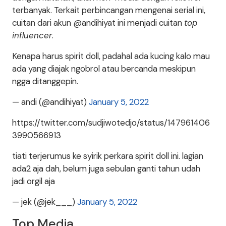
terbanyak. Terkait perbincangan mengenai serial ini,
cuitan dari akun @andihiyat ini menjadi cuitan
top
influencer
.
Kenapa harus spirit doll, padahal ada kucing kalo mau
ada yang diajak ngobrol atau bercanda meskipun
ngga ditanggepin.
— andi (@andihiyat)
January 5, 2022
https://twitter.com/sudjiwotedjo/status/147961406
3990566913
tiati terjerumus ke syirik perkara spirit doll ini. lagian
ada2 aja dah, belum juga sebulan ganti tahun udah
jadi orgil aja
— jek (@jek___)
January 5, 2022
Top Media