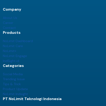
Company
About Us
Career
Contact
Products
NoLimit Dashboard
NoLimit Care
NoLimit+
NoLimit Engage
IndSight.id
Categories
Social Media
Trending Issue
Tips & Trick
Product Update
NoLimit Indsight
PT NoLimit Teknologi Indonesia