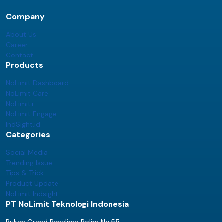
Company
About Us
Career
Contact
Products
NoLimit Dashboard
NoLimit Care
NoLimit+
NoLimit Engage
IndSight.id
Categories
Social Media
Trending Issue
Tips & Trick
Product Update
NoLimit Indsight
PT NoLimit Teknologi Indonesia
Rukan Grand Panglima Polim No.55