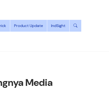
rick
Product Update
IndSight
ingnya Media