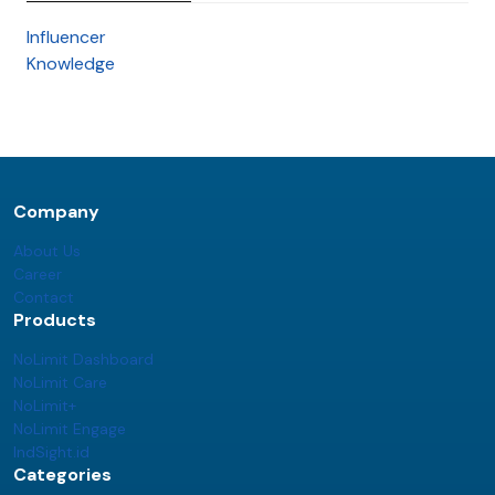
Influencer
Knowledge
Company
About Us
Career
Contact
Products
NoLimit Dashboard
NoLimit Care
NoLimit+
NoLimit Engage
IndSight.id
Categories