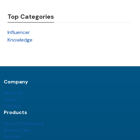
Top Categories
Influencer
Knowledge
Company
About Us
Career
Contact
Products
NoLimit Dashboard
NoLimit Care
NoLimit+