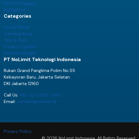
NoLimit Engage
IndSight.id
Categories
Social Media
Trending Issue
Tips & Trick
Product Update
NoLimit Indsight
PT NoLimit Teknologi Indonesia
Rukan Grand Panglima Polim No.55
Kebayoran Baru, Jakarta Selatan
DKI Jakarta 12160
Call Us:
+62-22-8260-2415
Email:
contact@nolimit.id
Privacy Policy
© 2026 NoLimit Indonesia. All Rights Reserved