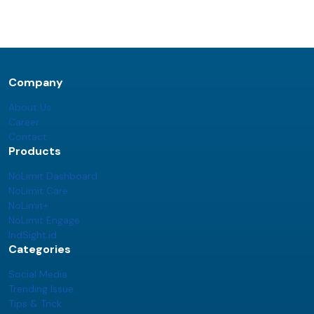
Company
About Us
Career
Contact
Products
NoLimit Dashboard
NoLimit Care
NoLimit+
NoLimit Engage
IndSight.id
Categories
Social Media
Trending Issue
Tips & Trick