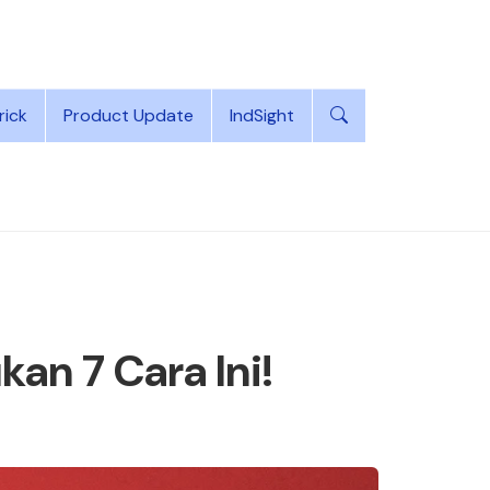
rick
Product Update
IndSight
kan 7 Cara Ini!