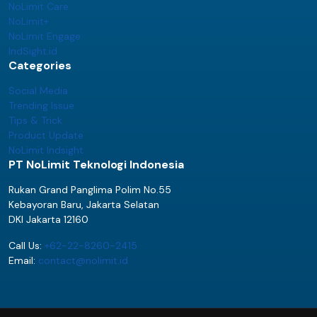
NoLimit Care
NoLimit+
NoLimit Engage
IndSight.id
Categories
Social Media
Trending Issue
Tips & Trick
Product Update
NoLimit Indsight
PT NoLimit Teknologi Indonesia
Rukan Grand Panglima Polim No.55
Kebayoran Baru, Jakarta Selatan
DKI Jakarta 12160
Call Us:
+62-22-8260-2415
Email:
contact@nolimit.id